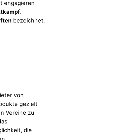
rt engagieren
tkampf
.
ften
bezeichnet.
ieter von
odukte gezielt
an Vereine zu
das
ichkeit, die
en.