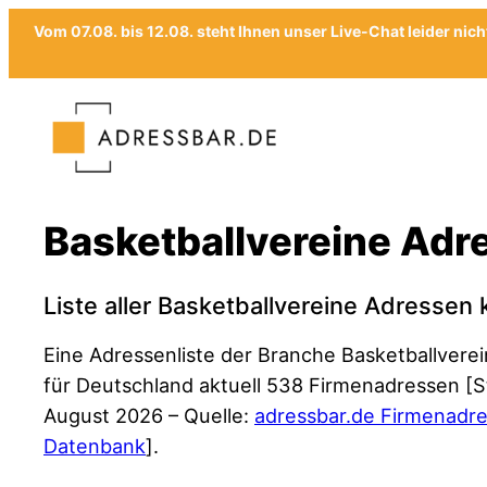
Vom 07.08. bis 12.08. steht Ihnen unser Live-Chat leider nic
Zum
Inhalt
springen
Basketballvereine Adr
Liste aller Basketballvereine Adressen
Eine Adressenliste der Branche Basketballverei
für Deutschland aktuell 538 Firmenadressen [S
August 2026 – Quelle:
adressbar.de Firmenadr
Datenbank
].