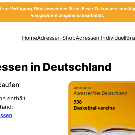
ht zur Verfügung. Bitte verwenden Sie in dieser Zeit unsere sonsti
wie gewohnt umgehend bearbeitet.
Home
Adressen Shop
Adressen Individuell
Br
essen in Deutschland
 kaufen
ne enthält
tand:
essen