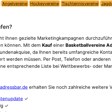
Angelvereine
Hockeyvereine
Tischtennisvereine
Jagdv
ufen?
licht Ihnen gezielte Marketingkampagnen durchzufüh
en können. Mit dem
Kauf
einer
Basketballvereine Ad
Kundenakquise, da Ihnen bereits umfangreiche Kont
rt werden müssen. Per Post, Telefon oder anderen 
eine entsprechende Liste bei Wettbewerbs- oder Ma
adressbar.de
erhalten Sie noch zahlreiche weitere V
stenupdate
✓
lg ✓