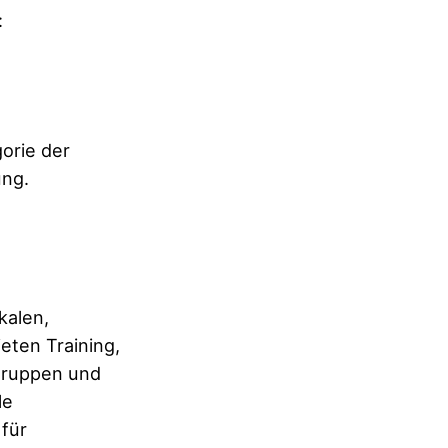
:
orie der
ung.
kalen,
eten Training,
sgruppen und
le
 für