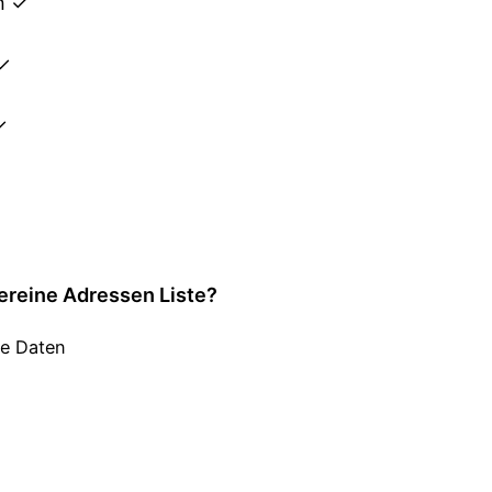
n ✓
 ✓
✓
ereine Adressen Liste?
de Daten