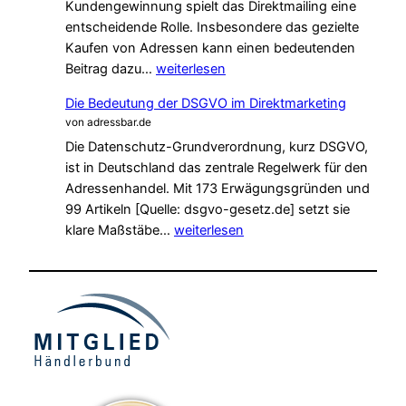
Kundengewinnung spielt das Direktmailing eine
entscheidende Rolle. Insbesondere das gezielte
Kaufen von Adressen kann einen bedeutenden
Direktmailing:
Beitrag dazu…
weiterlesen
Die
Die Bedeutung der DSGVO im Direktmarketing
Kunst
von adressbar.de
effektiver
Die Datenschutz-Grundverordnung, kurz DSGVO,
Werbung
ist in Deutschland das zentrale Regelwerk für den
durch
Adressenhandel. Mit 173 Erwägungsgründen und
Adressen
99 Artikeln [Quelle: dsgvo-gesetz.de] setzt sie
kaufen
Die
klare Maßstäbe…
weiterlesen
Bedeutung
der
DSGVO
im
Direktmarketing