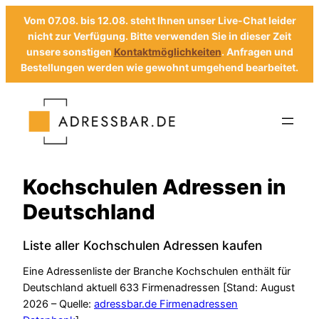
Vom 07.08. bis 12.08. steht Ihnen unser Live-Chat leider
nicht zur Verfügung. Bitte verwenden Sie in dieser Zeit
unsere sonstigen
Kontaktmöglichkeiten
. Anfragen und
Bestellungen werden wie gewohnt umgehend bearbeitet.
Zum
Inhalt
springen
Kochschulen Adressen in
Deutschland
Liste aller Kochschulen Adressen kaufen
Eine Adressenliste der Branche Kochschulen enthält für
Deutschland aktuell 633 Firmenadressen [Stand: August
2026 – Quelle:
adressbar.de Firmenadressen