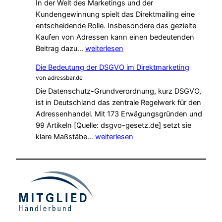
In der Welt des Marketings und der
Kundengewinnung spielt das Direktmailing eine
entscheidende Rolle. Insbesondere das gezielte
Kaufen von Adressen kann einen bedeutenden
Direktmailing:
Beitrag dazu…
weiterlesen
Die
Die Bedeutung der DSGVO im Direktmarketing
Kunst
von adressbar.de
effektiver
Die Datenschutz-Grundverordnung, kurz DSGVO,
Werbung
ist in Deutschland das zentrale Regelwerk für den
durch
Adressenhandel. Mit 173 Erwägungsgründen und
Adressen
99 Artikeln [Quelle: dsgvo-gesetz.de] setzt sie
kaufen
Die
klare Maßstäbe…
weiterlesen
Bedeutung
der
DSGVO
im
Direktmarketing