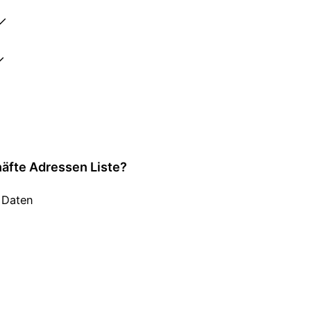
 ✓
✓
häfte Adressen Liste?
e Daten