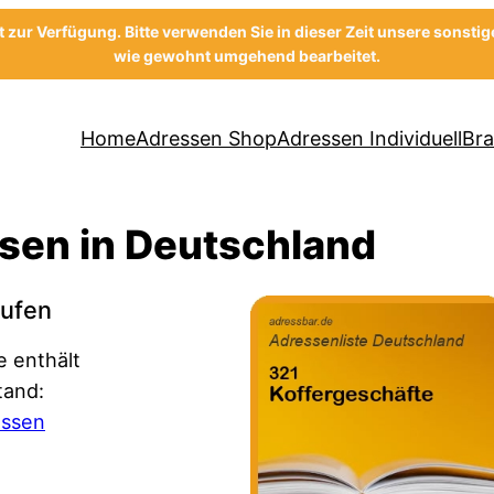
ht zur Verfügung. Bitte verwenden Sie in dieser Zeit unsere sonsti
wie gewohnt umgehend bearbeitet.
Home
Adressen Shop
Adressen Individuell
Br
sen in Deutschland
aufen
e enthält
tand:
essen