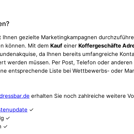
en?
cht Ihnen gezielte Marketingkampagnen durchzuführ
en können. Mit dem
Kauf
einer
Koffergeschäfte Adre
Kundenakquise, da Ihnen bereits umfangreiche Kont
rt werden müssen. Per Post, Telefon oder anderen 
eine entsprechende Liste bei Wettbewerbs- oder Ma
dressbar.de
erhalten Sie noch zahlreiche weitere Vor
stenupdate
✓
lg ✓
n ✓