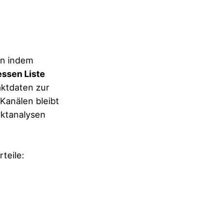
en indem
ssen Liste
aktdaten zur
Kanälen bleibt
rktanalysen
teile: