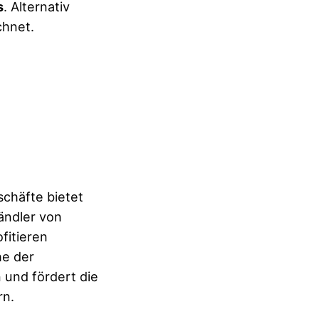
s
. Alternativ
hnet.
schäfte bietet
ändler von
fitieren
he der
 und fördert die
rn.