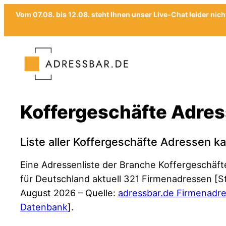
Vom 07.08. bis 12.08. steht Ihnen unser Live-Chat leider nic
Zum
Inhalt
springen
Koffergeschäfte Adres
Liste aller Koffergeschäfte Adressen k
Eine Adressenliste der Branche Koffergeschäft
für Deutschland aktuell 321 Firmenadressen [S
August 2026 – Quelle:
adressbar.de Firmenadr
Datenbank
].