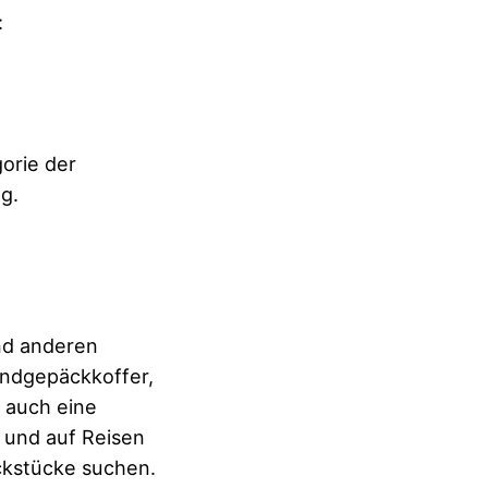
:
orie der
g.
und anderen
Handgepäckkoffer,
n auch eine
 und auf Reisen
äckstücke suchen.