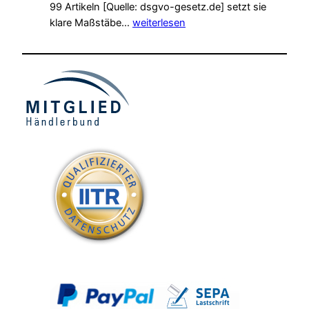
99 Artikeln [Quelle: dsgvo-gesetz.de] setzt sie
kaufen
Die
klare Maßstäbe…
weiterlesen
Bedeutung
der
DSGVO
im
Direktmarketing