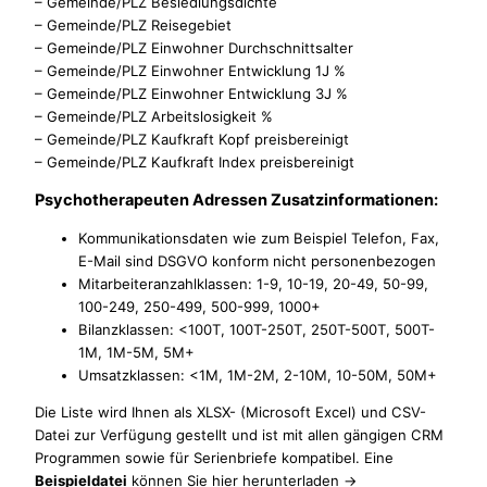
– Gemeinde/PLZ Besiedlungsdichte
– Gemeinde/PLZ Reisegebiet
– Gemeinde/PLZ Einwohner Durchschnittsalter
– Gemeinde/PLZ Einwohner Entwicklung 1J %
– Gemeinde/PLZ Einwohner Entwicklung 3J %
– Gemeinde/PLZ Arbeitslosigkeit %
– Gemeinde/PLZ Kaufkraft Kopf preisbereinigt
– Gemeinde/PLZ Kaufkraft Index preisbereinigt
Psychotherapeuten Adressen Zusatzinformationen:
Kommunikationsdaten wie zum Beispiel Telefon, Fax,
E-Mail sind DSGVO konform nicht personenbezogen
Mitarbeiteranzahlklassen: 1-9, 10-19, 20-49, 50-99,
100-249, 250-499, 500-999, 1000+
Bilanzklassen: <100T, 100T-250T, 250T-500T, 500T-
1M, 1M-5M, 5M+
Umsatzklassen: <1M, 1M-2M, 2-10M, 10-50M, 50M+
Die Liste wird Ihnen als XLSX- (Microsoft Excel) und CSV-
Datei zur Verfügung gestellt und ist mit allen gängigen CRM
Programmen sowie für Serienbriefe kompatibel. Eine
Beispieldatei
können Sie hier herunterladen ->