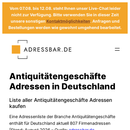
Vom 07.08. bis 12.08. steht Ihnen unser Live-Chat leider
nicht zur Verfügung. Bitte verwenden Sie in dieser Zeit
unsere sonstigen
Kontaktmöglichkeiten
. Anfragen und
Bestellungen werden wie gewohnt umgehend bearbeitet.
Zum
Inhalt
springen
Antiquitätengeschäfte
Adressen in Deutschland
Liste aller Antiquitätengeschäfte Adressen
kaufen
Eine Adressenliste der Branche Antiquitätengeschäfte
enthält für Deutschland aktuell 807 Firmenadressen
[Stand: August 2026 – Quelle:
adressbar.de