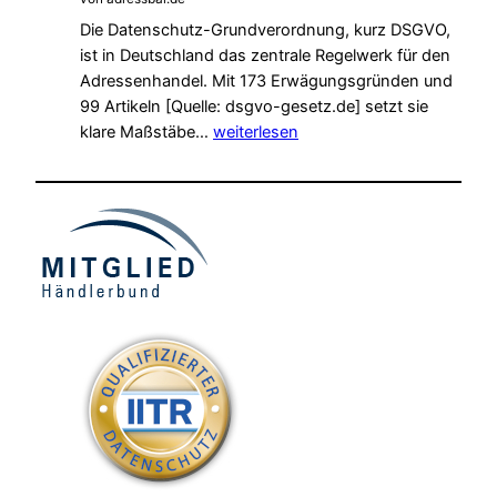
effektiver
Die Datenschutz-Grundverordnung, kurz DSGVO,
Werbung
ist in Deutschland das zentrale Regelwerk für den
durch
Adressenhandel. Mit 173 Erwägungsgründen und
Adressen
99 Artikeln [Quelle: dsgvo-gesetz.de] setzt sie
kaufen
Die
klare Maßstäbe…
weiterlesen
Bedeutung
der
DSGVO
im
Direktmarketing