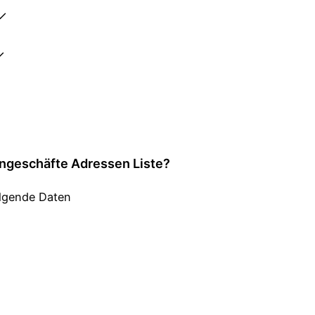
 ✓
✓
engeschäfte Adressen Liste?
olgende Daten