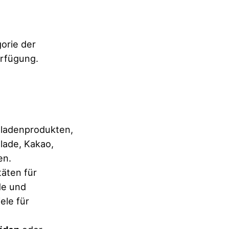
orie der
rfügung.
oladenprodukten,
lade, Kakao,
en.
täten für
de und
ele für