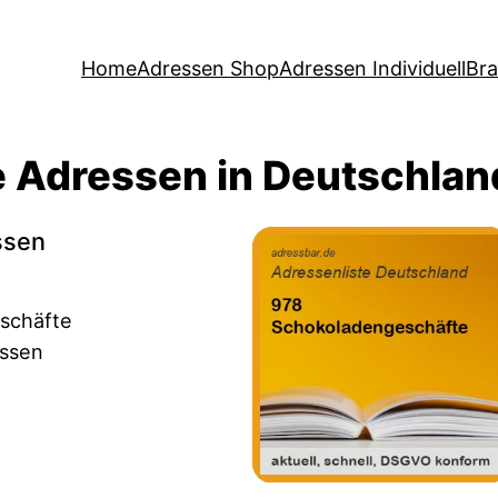
Home
Adressen Shop
Adressen Individuell
Br
 Adressen in Deutschlan
ssen
eschäfte
essen