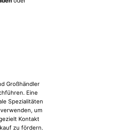
äden
oder
nd Großhändler
hführen. Eine
le Spezialitäten
e verwenden, um
gezielt Kontakt
kauf zu fördern.