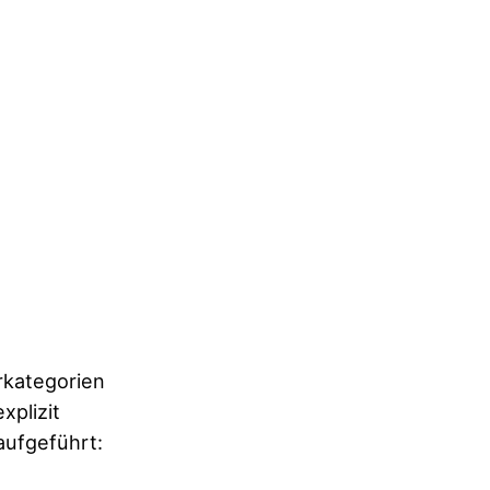
rkategorien
plizit
aufgeführt: