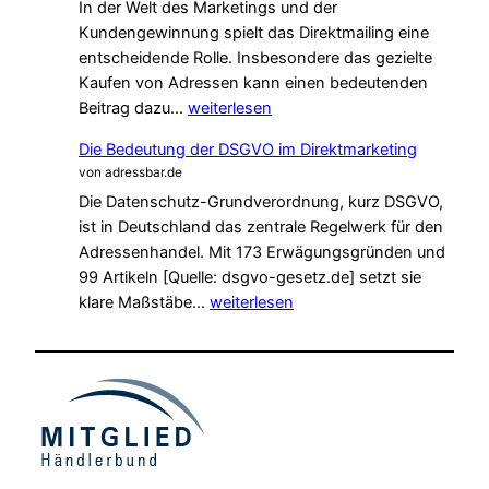
In der Welt des Marketings und der
Kundengewinnung spielt das Direktmailing eine
entscheidende Rolle. Insbesondere das gezielte
Kaufen von Adressen kann einen bedeutenden
Direktmailing:
Beitrag dazu…
weiterlesen
Die
Die Bedeutung der DSGVO im Direktmarketing
Kunst
von adressbar.de
effektiver
Die Datenschutz-Grundverordnung, kurz DSGVO,
Werbung
ist in Deutschland das zentrale Regelwerk für den
durch
Adressenhandel. Mit 173 Erwägungsgründen und
Adressen
99 Artikeln [Quelle: dsgvo-gesetz.de] setzt sie
kaufen
Die
klare Maßstäbe…
weiterlesen
Bedeutung
der
DSGVO
im
Direktmarketing