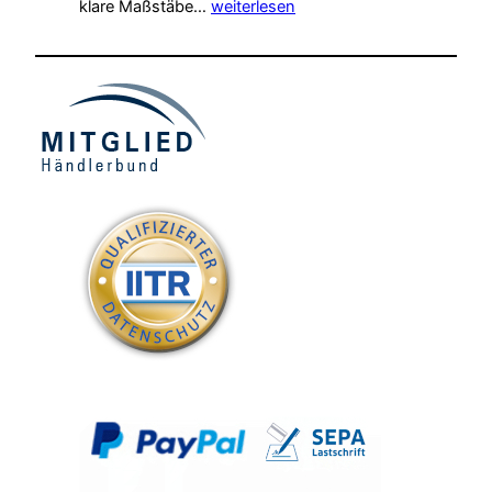
Die
klare Maßstäbe…
weiterlesen
Bedeutung
der
DSGVO
im
Direktmarketing