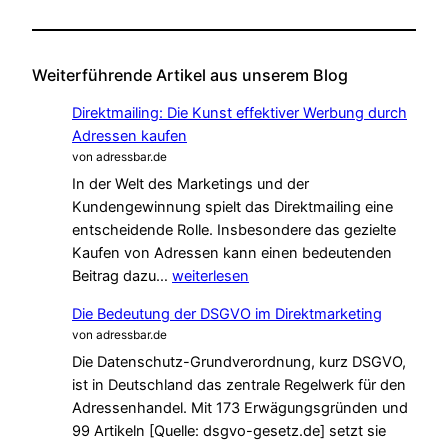
Weiterführende Artikel aus unserem Blog
Direktmailing: Die Kunst effektiver Werbung durch
Adressen kaufen
von adressbar.de
In der Welt des Marketings und der
Kundengewinnung spielt das Direktmailing eine
entscheidende Rolle. Insbesondere das gezielte
Kaufen von Adressen kann einen bedeutenden
Direktmailing:
Beitrag dazu…
weiterlesen
Die
Die Bedeutung der DSGVO im Direktmarketing
Kunst
von adressbar.de
effektiver
Die Datenschutz-Grundverordnung, kurz DSGVO,
Werbung
ist in Deutschland das zentrale Regelwerk für den
durch
Adressenhandel. Mit 173 Erwägungsgründen und
Adressen
99 Artikeln [Quelle: dsgvo-gesetz.de] setzt sie
kaufen