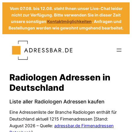
Vom 07.08. bis 12.08. steht Ihnen unser Live-Chat leider
nicht zur Verfügung. Bitte verwenden Sie in dieser Zeit
unsere sonstigen
Kontaktmöglichkeiten
. Anfragen und
Bestellungen werden wie gewohnt umgehend bearbeitet.
Zum
Inhalt
springen
Radiologen Adressen in
Deutschland
Liste aller Radiologen Adressen kaufen
Eine Adressenliste der Branche Radiologen enthält für
Deutschland aktuell 1215 Firmenadressen [Stand:
August 2026 – Quelle:
adressbar.de Firmenadressen