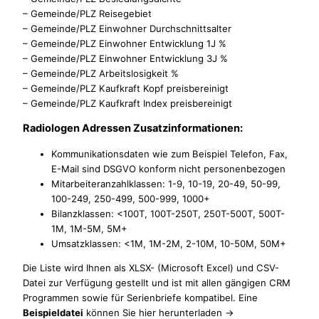
– Gemeinde/PLZ Reisegebiet
– Gemeinde/PLZ Einwohner Durchschnittsalter
– Gemeinde/PLZ Einwohner Entwicklung 1J %
– Gemeinde/PLZ Einwohner Entwicklung 3J %
– Gemeinde/PLZ Arbeitslosigkeit %
– Gemeinde/PLZ Kaufkraft Kopf preisbereinigt
– Gemeinde/PLZ Kaufkraft Index preisbereinigt
Radiologen Adressen Zusatzinformationen:
Kommunikationsdaten wie zum Beispiel Telefon, Fax,
E-Mail sind DSGVO konform nicht personenbezogen
Mitarbeiteranzahlklassen: 1-9, 10-19, 20-49, 50-99,
100-249, 250-499, 500-999, 1000+
Bilanzklassen: <100T, 100T-250T, 250T-500T, 500T-
1M, 1M-5M, 5M+
Umsatzklassen: <1M, 1M-2M, 2-10M, 10-50M, 50M+
Die Liste wird Ihnen als XLSX- (Microsoft Excel) und CSV-
Datei zur Verfügung gestellt und ist mit allen gängigen CRM
Programmen sowie für Serienbriefe kompatibel. Eine
Beispieldatei
können Sie hier herunterladen ->